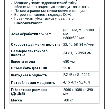
Мощное усилие гидравлической губки
обеспечивает надежную фиксацию заготовки
Легкое управление, циклические операции
Встроенная система подвода СОЖ
Подвижная губка тисков управляется
гидроцилиндром
Ø300 мм, □300х300
Зона обработки при 90º
мм
□300х500 мм
Скорость движения полотна
22, 40, 58, 84 м/мин
Размеры ленточного
34 х 1,1 х 3950 мм
полотна
Высота стола
680 мм
Объем бака для СОЖ
25 л
2,2 кВт / S
100%
Выходная мощность
1
4,15 кВт / S
40%
Потребляемая мощность
6
Габаритные размеры
2060 х 1080 х 1390
(ДхШхВ)
мм
Масса
700 кг